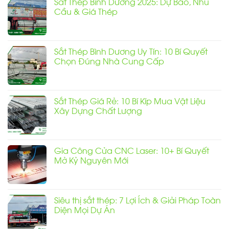
Sắt Thép Bình Dương 2025: Dự Báo, Nhu
Cầu & Giá Thép
Không
có
bình
luận
Sắt Thép Bình Dương Uy Tín: 10 Bí Quyết
ở
Sắt
Chọn Đúng Nhà Cung Cấp
Thép
Bình
Không
Dương
có
2025:
bình
Dự
luận
Báo,
Sắt Thép Giá Rẻ: 10 Bí Kíp Mua Vật Liệu
ở
Nhu
Sắt
Xây Dựng Chất Lượng
Cầu
Thép
&
Bình
Giá
Không
Dương
Thép
có
Uy
bình
Tín:
luận
10
Gia Công Cửa CNC Laser: 10+ Bí Quyết
ở
Bí
Sắt
Mở Kỷ Nguyên Mới
Quyết
Thép
Chọn
Giá
Đúng
Không
Rẻ:
Nhà
có
10
Cung
bình
Bí
Cấp
luận
Kíp
Siêu thị sắt thép: 7 Lợi Ích & Giải Pháp Toàn
ở
Mua
Gia
Diện Mọi Dự Án
Vật
Công
Liệu
Cửa
Xây
Không
CNC
Dựng
có