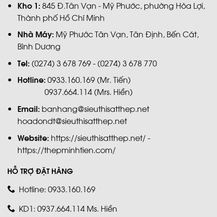
Kho 1:
845 Đ.Tân Vạn - Mỹ Phước, phường Hòa Lợi,
Thành phố Hồ Chí Minh
Nhà Máy:
Mỹ Phước Tân Vạn, Tân Định, Bến Cát,
Bình Dương
Tel:
(0274) 3 678 769 - (0274) 3 678 770
Hotline:
0933.160.169 (Mr. Tiến)
0937.664.114 (Mrs. Hiền)
Email:
banhang@sieuthisatthep.net
hoadondt@sieuthisatthep.net
Website:
https://sieuthisatthep.net/ -
https://thepminhtien.com/
HỖ TRỢ ĐẶT HÀNG
Hotline: 0933.160.169
KD1: 0937.664.114 Ms. Hiền