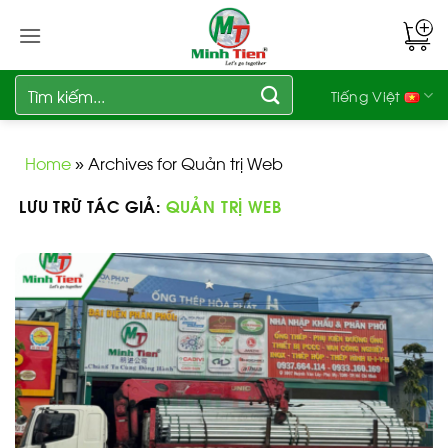
Bỏ
qua
nội
dung
Tìm
Tiếng Việt
kiếm:
Home
»
Archives for Quản trị Web
LƯU TRỮ TÁC GIẢ:
QUẢN TRỊ WEB