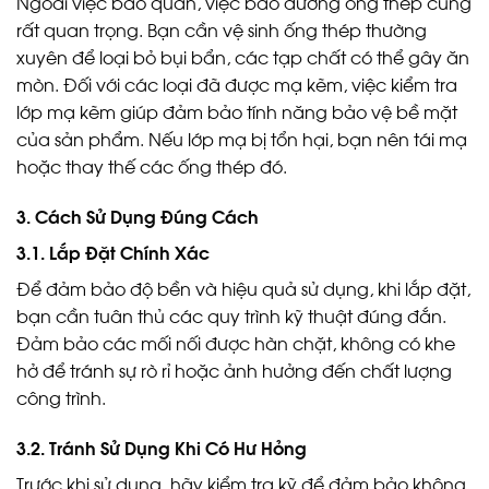
Ngoài việc bảo quản, việc bảo dưỡng ống thép cũng
rất quan trọng. Bạn cần vệ sinh ống thép thường
xuyên để loại bỏ bụi bẩn, các tạp chất có thể gây ăn
mòn. Đối với các loại đã được mạ kẽm, việc kiểm tra
lớp mạ kẽm giúp đảm bảo tính năng bảo vệ bề mặt
của sản phẩm. Nếu lớp mạ bị tổn hại, bạn nên tái mạ
hoặc thay thế các ống thép đó.
3. Cách Sử Dụng Đúng Cách
3.1. Lắp Đặt Chính Xác
Để đảm bảo độ bền và hiệu quả sử dụng, khi lắp đặt,
bạn cần tuân thủ các quy trình kỹ thuật đúng đắn.
Đảm bảo các mối nối được hàn chặt, không có khe
hở để tránh sự rò rỉ hoặc ảnh hưởng đến chất lượng
công trình.
3.2. Tránh Sử Dụng Khi Có Hư Hỏng
Trước khi sử dụng, hãy kiểm tra kỹ để đảm bảo không