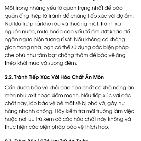
Một trong những yếu tố quan trọng nhất để bảo
quản ống thép là tránh để chúng tiếp xúc với độ ẩm.
Nơi lưu trữ phải khô ráo và thoáng mát, tránh xa
nguồn nước, mưa hoặc các yếu tố ẩm ướt khác để
ngăn ngừa hiện tượng rỉ sét. Nếu không có không
gian trong nhà, bạn có thể sử dụng các biện pháp
che phủ như tấm bạt chống thấm để bảo vệ ống
thép khỏi mưa và sương đêm.
2.2. Tránh Tiếp Xúc Với Hóa Chất Ăn Mòn
Cần được bảo vệ khỏi các hóa chất có khả năng ăn
mòn như axit hoặc kiềm mạnh. Nếu tiếp xúc với các
chất này, lớp bảo vệ bề mặt sẽ bị phá vỡ, gây hư
hỏng nhanh chóng. Hãy kiểm tra môi trường làm việc
hoặc nơi lưu trữ xem có các hóa chất này không và
thực hiện các biện pháp bảo vệ thích hợp.
2.3. Đảm Bảo Vị Trí Lưu Trữ An Toàn