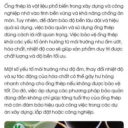
Ống thép là vật liệu phổ biến trong xây dựng và công
nghiệp nhờ vào tính bền vững và khả năng chống ăn
mòn. Tuy nhiên, để đảm bảo độ bền lâu dài và hiệu
quả sử dụng, việc bảo quản và sử dụng ống thép
đúng cách là rất quan trọng. Việc bảo vệ ống thép
khỏi các yếu tố ảnh hưởng từ môi trường như ẩm ướt,
hóa chất, nhiệt độ cao sẽ giúp sản phẩm duy trì được
chất lượng và độ bền tối ưu.
Một số yếu tố môi trường như độ ẩm, thay đổi nhiệt độ
và sự tác động của hóa chất có thể gây hư hỏng
nhanh chóng cho ống thép nếu không được bảo vệ
tốt. Do đó, việc áp dụng các phương pháp bảo quản
đúng đắn không chỉ giúp tăng tuổi thọ của ống thép
mà còn đảm bảo hiệu quả công việc trong các dự
án xây dựng, lắp đặt hoặc công nghiệp.