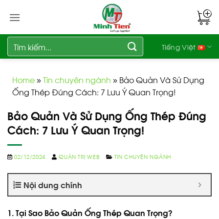
Bỏ
qua
nội
dung
Tìm
Tiếng Việt
kiếm:
Home
»
Tin chuyên ngành
»
Bảo Quản Và Sử Dụng
Ống Thép Đúng Cách: 7 Lưu Ý Quan Trọng!
Bảo Quản Và Sử Dụng Ống Thép Đúng
Cách: 7 Lưu Ý Quan Trọng!
02/12/2024
QUẢN TRỊ WEB
TIN CHUYÊN NGÀNH
Nội dung chính
1. Tại Sao Bảo Quản Ống Thép Quan Trọng?