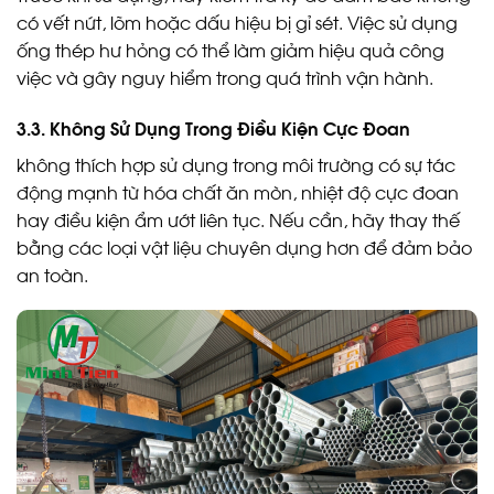
có vết nứt, lõm hoặc dấu hiệu bị gỉ sét. Việc sử dụng
ống thép hư hỏng có thể làm giảm hiệu quả công
việc và gây nguy hiểm trong quá trình vận hành.
3.3. Không Sử Dụng Trong Điều Kiện Cực Đoan
không thích hợp sử dụng trong môi trường có sự tác
động mạnh từ hóa chất ăn mòn, nhiệt độ cực đoan
hay điều kiện ẩm ướt liên tục. Nếu cần, hãy thay thế
bằng các loại vật liệu chuyên dụng hơn để đảm bảo
an toàn.