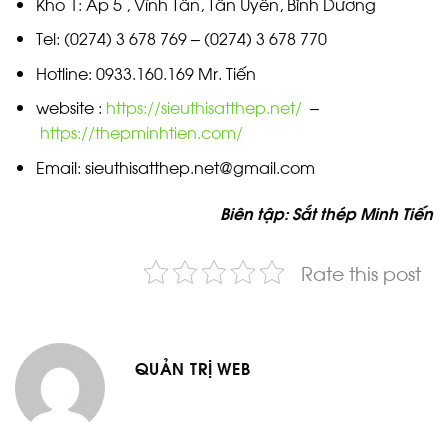
Kho 1: Ấp 5 , Vĩnh Tân, Tân Uyên, Bình Dương
Tel: (0274) 3 678 769 – (0274) 3 678 770
Hotline: 0933.160.169 Mr. Tiến
website :
https://sieuthisatthep.net/
–
https://thepminhtien.com/
Email: sieuthisatthep.net@gmail.com
Biên tập: Sắt thép Minh Tiến
Rate this post
QUẢN TRỊ WEB