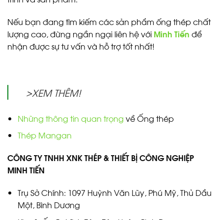
Nếu bạn đang tìm kiếm các sản phẩm ống thép chất
lượng cao, đừng ngần ngại liên hệ với
Minh Tiến
để
nhận được sự tư vấn và hỗ trợ tốt nhất!
>XEM THÊM!
Những thông tin quan trọng
về Ống thép
Thép Mangan
CÔNG TY TNHH XNK THÉP & THIẾT BỊ CÔNG NGHIỆP
MINH TIẾN
Trụ Sở Chính: 1097 Huỳnh Văn Lũy, Phú Mỹ, Thủ Dầu
Một, Bình Dương