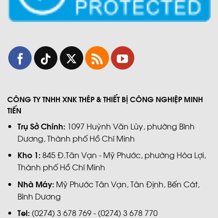
CÔNG TY TNHH XNK THÉP & THIẾT BỊ CÔNG NGHIỆP MINH
TIẾN
Trụ Sở Chính:
1097 Huỳnh Văn Lũy, phường Bình
Dương, Thành phố Hồ Chí Minh
Kho 1:
845 Đ.Tân Vạn - Mỹ Phước, phường Hòa Lợi,
Thành phố Hồ Chí Minh
Nhà Máy:
Mỹ Phước Tân Vạn, Tân Định, Bến Cát,
Bình Dương
Tel:
(0274) 3 678 769 - (0274) 3 678 770