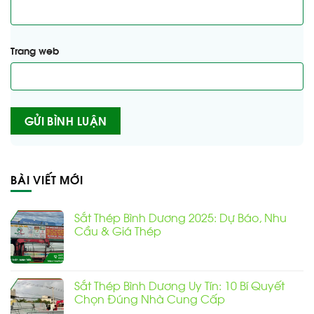
Trang web
Alternative:
BÀI VIẾT MỚI
Sắt Thép Bình Dương 2025: Dự Báo, Nhu
Cầu & Giá Thép
Không
có
bình
luận
Sắt Thép Bình Dương Uy Tín: 10 Bí Quyết
ở
Sắt
Chọn Đúng Nhà Cung Cấp
Thép
Bình