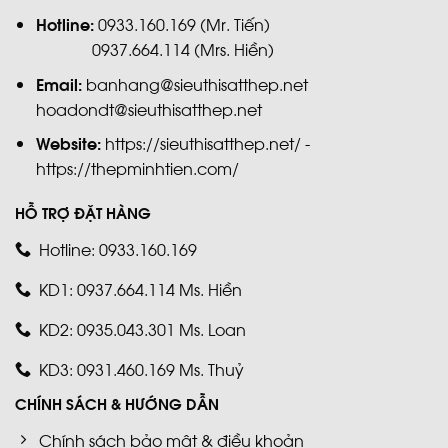
Hotline:
0933.160.169 (Mr. Tiến)
0937.664.114 (Mrs. Hiền)
Email:
banhang@sieuthisatthep.net
hoadondt@sieuthisatthep.net
Website:
https://sieuthisatthep.net/ -
https://thepminhtien.com/
HỖ TRỢ ĐẶT HÀNG
Hotline: 0933.160.169
KD1: 0937.664.114 Ms. Hiền
KD2: 0935.043.301 Ms. Loan
KD3: 0931.460.169 Ms. Thuỷ
CHÍNH SÁCH & HƯỚNG DẪN
Chính sách bảo mật & điều khoản