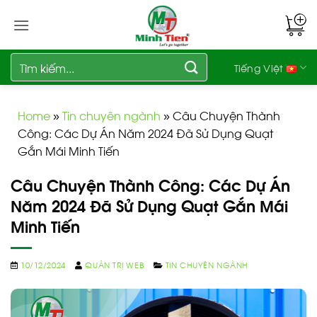
Bỏ
qua
nội
dung
Tìm
Tiếng Việt
kiếm:
Home
»
Tin chuyên ngành
»
Câu Chuyện Thành
Công: Các Dự Án Năm 2024 Đã Sử Dụng Quạt
Gắn Mái Minh Tiến
Câu Chuyện Thành Công: Các Dự Án
Năm 2024 Đã Sử Dụng Quạt Gắn Mái
Minh Tiến
10/12/2024
QUẢN TRỊ WEB
TIN CHUYÊN NGÀNH