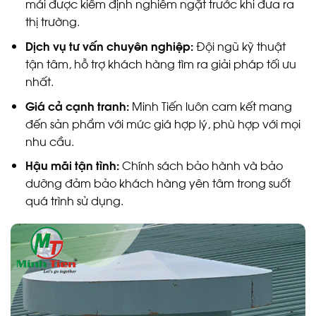
mái được kiểm định nghiêm ngặt trước khi đưa ra
thị trường.
Dịch vụ tư vấn chuyên nghiệp:
Đội ngũ kỹ thuật
tận tâm, hỗ trợ khách hàng tìm ra giải pháp tối ưu
nhất.
Giá cả cạnh tranh:
Minh Tiến luôn cam kết mang
đến sản phẩm với mức giá hợp lý, phù hợp với mọi
nhu cầu.
Hậu mãi tận tình:
Chính sách bảo hành và bảo
dưỡng đảm bảo khách hàng yên tâm trong suốt
quá trình sử dụng.