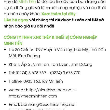
Hãy để
Minh Tiến
là đối tác tin cậy của bạn trong các
dự án thông gió và làm mát công nghiệp và các thiết
bị chữa cháy khác.
Xem thêm tại đây
Liên hệ ngay
với chúng tôi để được tư vấn chi tiết và
nhận báo giá ưu đãi nhất!
CÔNG TY TNHH XNK THÉP & THIẾT BỊ CÔNG NGHIỆP
MINH TIẾN
Trụ Sở Chính: 1097 Huỳnh Văn Lũy, Phú Mỹ, Thủ Dầu
Một, Bình Dương
Kho 1: Ấp 5 , Vĩnh Tân, Tân Uyên, Bình Dương
Tel: (0274) 3 678 769 – (0274) 3 678 770
Hotline: 0933.160.169 Mr. Tiến
website : https://sieuthisatthep.net –
https://thepminhtien.com
Email: banhang@sieuthisatthep.net