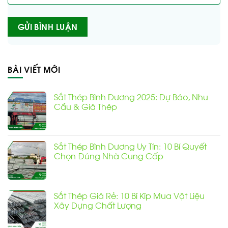
Alternative:
BÀI VIẾT MỚI
Sắt Thép Bình Dương 2025: Dự Báo, Nhu
Cầu & Giá Thép
Không
có
bình
luận
Sắt Thép Bình Dương Uy Tín: 10 Bí Quyết
ở
Sắt
Chọn Đúng Nhà Cung Cấp
Thép
Bình
Không
Dương
có
2025:
bình
Dự
luận
Báo,
Sắt Thép Giá Rẻ: 10 Bí Kíp Mua Vật Liệu
ở
Nhu
Sắt
Xây Dựng Chất Lượng
Cầu
Thép
&
Bình
Giá
Không
Dương
Thép
có
Uy