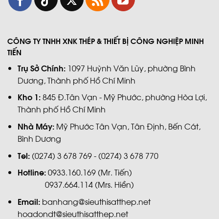
CÔNG TY TNHH XNK THÉP & THIẾT BỊ CÔNG NGHIỆP MINH
TIẾN
Trụ Sở Chính:
1097 Huỳnh Văn Lũy, phường Bình
Dương, Thành phố Hồ Chí Minh
Kho 1:
845 Đ.Tân Vạn - Mỹ Phước, phường Hòa Lợi,
Thành phố Hồ Chí Minh
Nhà Máy:
Mỹ Phước Tân Vạn, Tân Định, Bến Cát,
Bình Dương
Tel:
(0274) 3 678 769 - (0274) 3 678 770
Hotline:
0933.160.169 (Mr. Tiến)
0937.664.114 (Mrs. Hiền)
Email:
banhang@sieuthisatthep.net
hoadondt@sieuthisatthep.net