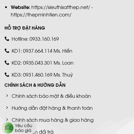
Website:
https://sieuthisatthep.net/ -
https://thepminhtien.com/
HỖ TRỢ ĐẶT HÀNG
Hotline: 0933.160.169
KD1: 0937.664.114 Ms. Hiền
KD2: 0935.043.301 Ms. Loan
KD3: 0931.460.169 Ms. Thuỷ
CHÍNH SÁCH & HƯỚNG DẪN
Chính sách bảo mật & điều khoản
Hướng dẫn đặt hàng & thanh toán
Chính sách mua hàng & giao hàng
Yêu cầu
báo giá
Chính sách đổi trả