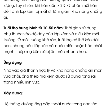
lượng. Tuy nhiên, khi hàn cần xử lý kỹ phần mối hàn
để tránh lớp kẽm bị mất đi, làm giảm khả năng chống
gỉ.
Tuổi thọ trung bình từ 10-50 năm
: Thời gian sử dụng
phụ thuộc vào độ dày của lớp kẽm và điều kiện môi
trường. Ở môi trường khô ráo, tuổi thọ có thể kéo dài
hơn, nhưng nếu tiếp xúc với nước biển hoặc hóa chất
mạnh, thép mạ kẽm sẽ bị ăn mòn nhanh hơn.
Ứng dụng
Nhờ vào giá thành hợp lý và khả năng chống ăn mòn
vừa phải, ống thép mạ kẽm được sử dụng rộng rãi
trong nhiều lĩnh vực:
Xây dựng
:
Hệ thống đường ống cấp thoát nước trong các tòa