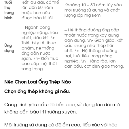
Tuổi
Rất lâu dài, có thể
Khoảng 10 – 50 năm tùy vào
thọ
lên đến 50 năm
môi trường sử dụng và chất
trung
hoặc hơn nếu
lượng lớp mạ kẽm.
bình
được bảo trì tốt.
– Ngành công
– Hệ thống đường ống cấp
nghiệp nặng, hóa
thoát nước trong xây dựng
chất, dầu khí. \n-
dân dụng. \n- Giàn giáo, kết
Thiết bị y tế, thực
Ứng
cấu khung nhà thép tiền
phẩm, hệ thống
dụng
chế. \n- Hệ thống chuồng
ống dẫn nước
trại, tưới tiêu trong nông
sạch. \n- Kiến trúc
nghiệp. \n- Hàng rào, lan
cao cấp, nội thất
can cầu, cột đèn giao thông.
sang trọng.
Nên Chọn Loại Ống Thép Nào
Chọn ống thép không gỉ nếu:
Công trình yêu cầu độ bền cao, sử dụng lâu dài mà
không cần bảo trì thường xuyên.
Môi trường sử dụng có độ ẩm cao, tiếp xúc với hóa