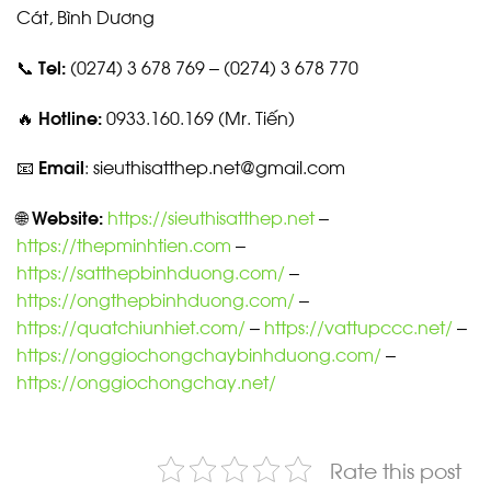
Cát, Bình Dương
📞
Tel:
(0274) 3 678 769 – (0274) 3 678 770
🔥
Hotline:
0933.160.169 (Mr. Tiến)
📧
Email
: sieuthisatthep.net@gmail.com
🌐
Website:
https://sieuthisatthep.net
–
https://thepminhtien.com
–
https://satthepbinhduong.com/
–
https://ongthepbinhduong.com/
–
https://quatchiunhiet.com/
–
https://vattupccc.net/
–
https://onggiochongchaybinhduong.com/
–
https://onggiochongchay.net/
Rate this post