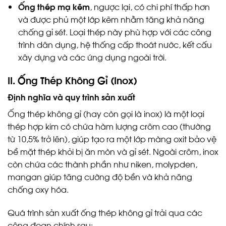
Ống thép mạ kẽm
, ngược lại, có chi phí thấp hơn
và được phủ một lớp kẽm nhằm tăng khả năng
chống gỉ sét. Loại thép này phù hợp với các công
trình dân dụng, hệ thống cấp thoát nước, kết cấu
xây dựng và các ứng dụng ngoài trời.
II. Ống Thép Không Gỉ (Inox)
Định nghĩa và quy trình sản xuất
Ống thép không gỉ (hay còn gọi là inox) là một loại
thép hợp kim có chứa hàm lượng crôm cao (thường
từ 10,5% trở lên), giúp tạo ra một lớp màng oxit bảo vệ
bề mặt thép khỏi bị ăn mòn và gỉ sét. Ngoài crôm, inox
còn chứa các thành phần như niken, molypden,
mangan giúp tăng cường độ bền và khả năng
chống oxy hóa.
Quá trình sản xuất ống thép không gỉ trải qua các
công đoạn chính sau: