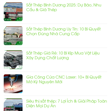
Sắt Thép Bình Dương 2025: Dự Báo, Nhu
Cầu & Giá Thép
Không
có
bình
luận
Sắt Thép Bình Dương Uy Tín: 10 Bí Quyết
ở
Sắt
Chọn Đúng Nhà Cung Cấp
Thép
Bình
Không
Dương
có
2025:
bình
Dự
luận
Báo,
Sắt Thép Giá Rẻ: 10 Bí Kíp Mua Vật Liệu
ở
Nhu
Sắt
Xây Dựng Chất Lượng
Cầu
Thép
&
Bình
Giá
Không
Dương
Thép
có
Uy
bình
Tín:
luận
10
Gia Công Cửa CNC Laser: 10+ Bí Quyết
ở
Bí
Sắt
Mở Kỷ Nguyên Mới
Quyết
Thép
Chọn
Giá
Đúng
Không
Rẻ:
Nhà
có
10
Cung
bình
Bí
Cấp
luận
Kíp
Siêu thị sắt thép: 7 Lợi Ích & Giải Pháp Toàn
ở
Mua
Gia
Diện Mọi Dự Án
Vật
Công
Liệu
Cửa