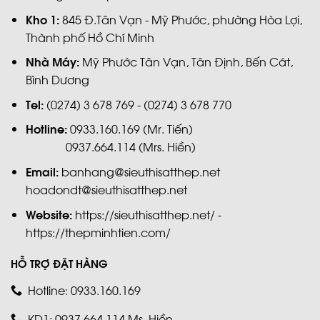
Kho 1:
845 Đ.Tân Vạn - Mỹ Phước, phường Hòa Lợi,
Thành phố Hồ Chí Minh
Nhà Máy:
Mỹ Phước Tân Vạn, Tân Định, Bến Cát,
Bình Dương
Tel:
(0274) 3 678 769 - (0274) 3 678 770
Hotline:
0933.160.169 (Mr. Tiến)
0937.664.114 (Mrs. Hiền)
Email:
banhang@sieuthisatthep.net
hoadondt@sieuthisatthep.net
Website:
https://sieuthisatthep.net/ -
https://thepminhtien.com/
HỖ TRỢ ĐẶT HÀNG
Hotline: 0933.160.169
KD1: 0937.664.114 Ms. Hiền