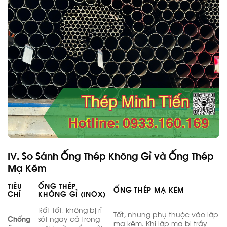
IV. So Sánh Ống Thép Không Gỉ và Ống Thép
Mạ Kẽm
TIÊU
ỐNG THÉP
ỐNG THÉP MẠ KẼM
CHÍ
KHÔNG GỈ (INOX)
Rất tốt, không bị rỉ
Tốt, nhưng phụ thuộc vào lớp
Chống
sét ngay cả trong
mạ kẽm. Khi lớp mạ bị trầy