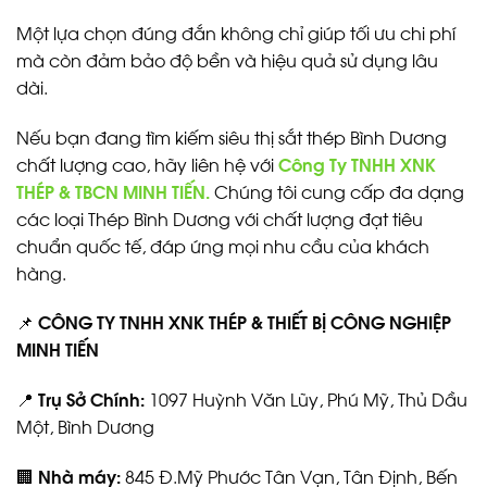
Một lựa chọn đúng đắn không chỉ giúp tối ưu chi phí
mà còn đảm bảo độ bền và hiệu quả sử dụng lâu
dài.
Nếu bạn đang tìm kiếm siêu thị sắt thép Bình Dương
chất lượng cao, hãy liên hệ với
Công Ty TNHH XNK
THÉP & TBCN MINH TIẾN.
Chúng tôi cung cấp đa dạng
các loại Thép Bình Dương với chất lượng đạt tiêu
chuẩn quốc tế, đáp ứng mọi nhu cầu của khách
hàng.
📌
CÔNG TY TNHH XNK THÉP & THIẾT BỊ CÔNG NGHIỆP
MINH TIẾN
📍
Trụ Sở Chính:
1097 Huỳnh Văn Lũy, Phú Mỹ, Thủ Dầu
Một, Bình Dương
🏢
Nhà máy:
845 Đ.Mỹ Phước Tân Vạn, Tân Định, Bến