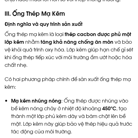
III. Ống Thép Mạ Kẽm
Định nghĩa và quy trình sản xuất
Ống thép mạ kẽm là loại
thép cacbon được phủ một
lớp kẽm
nhằm
tăng khả năng chống ăn mòn
và bảo
vệ khỏi quá trình oxy hóa. Lớp kẽm giúp hạn chế gỉ sét
khi ống thép tiếp xúc với môi trường ẩm ướt hoặc hóa
chất nhẹ.
Có hai phương pháp chính để sản xuất ống thép mạ
kẽm:
Mạ kẽm nhúng nóng
: Ống thép được nhúng vào
bể kẽm nóng chảy ở nhiệt độ khoảng
450°C
, tạo
thành một lớp phủ kẽm dày và bám chặt lên bề
mặt. Lớp kẽm này giúp bảo vệ thép hiệu quả trước
tác động của môi trường.