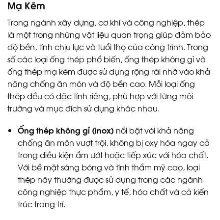
Mạ Kẽm
Trong ngành xây dựng, cơ khí và công nghiệp, thép
là một trong những vật liệu quan trọng giúp đảm bảo
độ bền, tính chịu lực và tuổi thọ của công trình. Trong
số các loại ống thép phổ biến, ống thép không gỉ và
ống thép mạ kẽm được sử dụng rộng rãi nhờ vào khả
năng chống ăn mòn và độ bền cao. Mỗi loại ống
thép đều có đặc tính riêng, phù hợp với từng môi
trường và mục đích sử dụng khác nhau.
Ống thép không gỉ (inox)
nổi bật với khả năng
chống ăn mòn vượt trội, không bị oxy hóa ngay cả
trong điều kiện ẩm ướt hoặc tiếp xúc với hóa chất.
Với bề mặt sáng bóng và tính thẩm mỹ cao, loại
thép này thường được sử dụng trong các ngành
công nghiệp thực phẩm, y tế, hóa chất và cả kiến
trúc trang trí.