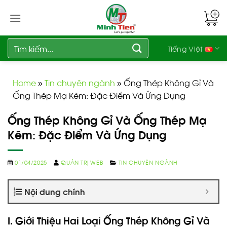
Bỏ
qua
nội
dung
Tìm
Tiếng Việt
kiếm:
Home
»
Tin chuyên ngành
»
Ống Thép Không Gỉ Và
Ống Thép Mạ Kẽm: Đặc Điểm Và Ứng Dụng
Ống Thép Không Gỉ Và Ống Thép Mạ
Kẽm: Đặc Điểm Và Ứng Dụng
01/04/2025
QUẢN TRỊ WEB
TIN CHUYÊN NGÀNH
Nội dung chính
I. Giới Thiệu Hai Loại Ống Thép Không Gỉ Và