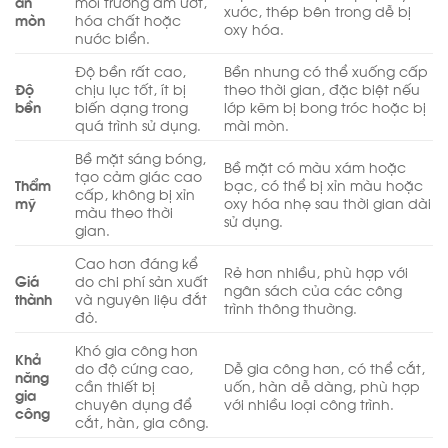
ăn
môi trường ẩm ướt,
xước, thép bên trong dễ bị
mòn
hóa chất hoặc
oxy hóa.
nước biển.
Độ bền rất cao,
Bền nhưng có thể xuống cấp
Độ
chịu lực tốt, ít bị
theo thời gian, đặc biệt nếu
bền
biến dạng trong
lớp kẽm bị bong tróc hoặc bị
quá trình sử dụng.
mài mòn.
Bề mặt sáng bóng,
Bề mặt có màu xám hoặc
tạo cảm giác cao
Thẩm
bạc, có thể bị xỉn màu hoặc
cấp, không bị xỉn
mỹ
oxy hóa nhẹ sau thời gian dài
màu theo thời
sử dụng.
gian.
Cao hơn đáng kể
Rẻ hơn nhiều, phù hợp với
Giá
do chi phí sản xuất
ngân sách của các công
thành
và nguyên liệu đắt
trình thông thường.
đỏ.
Khó gia công hơn
Khả
do độ cứng cao,
Dễ gia công hơn, có thể cắt,
năng
cần thiết bị
uốn, hàn dễ dàng, phù hợp
gia
chuyên dụng để
với nhiều loại công trình.
công
cắt, hàn, gia công.