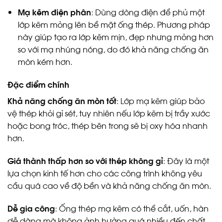
Mạ kẽm điện phân
: Dùng dòng điện để phủ một
lớp kẽm mỏng lên bề mặt ống thép. Phương pháp
này giúp tạo ra lớp kẽm mịn, đẹp nhưng mỏng hơn
so với mạ nhúng nóng, do đó khả năng chống ăn
mòn kém hơn.
Đặc điểm chính
Khả năng chống ăn mòn tốt
: Lớp mạ kẽm giúp bảo
vệ thép khỏi gỉ sét, tuy nhiên nếu lớp kẽm bị trầy xước
hoặc bong tróc, thép bên trong sẽ bị oxy hóa nhanh
hơn.
Giá thành thấp hơn so với thép không gỉ
: Đây là một
lựa chọn kinh tế hơn cho các công trình không yêu
cầu quá cao về độ bền và khả năng chống ăn mòn.
Dễ gia công
: Ống thép mạ kẽm có thể cắt, uốn, hàn
dễ dàng mà không ảnh hưởng quá nhiều đến chất