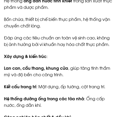
Hệ thống
ống dẫn nước tinh khiết
trong sản xuất thực
phẩm và dược phẩm.
Bồn chứa, thiết bị chế biến thực phẩm, hệ thống vận
chuyển chất lỏng.
Đáp ứng các tiêu chuẩn an toàn vệ sinh cao, không
bị ảnh hưởng bởi vi khuẩn hay hóa chất thực phẩm.
Xây dựng & kiến trúc
:
Lan can, cầu thang, khung cửa
, giúp tăng tính thẩm
mỹ và độ bền cho công trình.
Kết cấu trang trí
: Mặt dựng, ốp tường, cột trang trí.
Hệ thống đường ống trong các tòa nhà
: Ống cấp
nước, ống dẫn khí.
Công nghiệp hóa chất & dầu khí
: